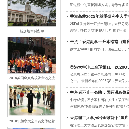
证过程中的直接翻译方式，导致许多留
大事就是：学历认证。01确认复核通道
香港高校2025年秋季研究生入学
申请：1、登录“教育部留学服务中心”官
25Fall香港硕士开始申请啦，大部
先得，择优录取”的原则，即越早申请，越
新加坡本科留学
干货！香港副学士升本指南（建
副学士year2 的同学们，现在正处
香港大学冲上全球第11！2026
如果您正在为孩子寻找既有世界排名、
2018美国全真名校及营地交流
之一。 最新发布的2026QS世界大
营
中考后不止一条路：国际课程体系全解
中考成绩，不少家长都在关注：孩子到
课程体系”本身就提供了多种可能性！今天
径。
香港理工大学推出全球首个“酒店业
2018年加拿大全真英文体验营
香港理工大学酒店及旅游业管理学院（SHTM