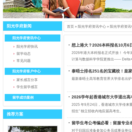
阳光学府新闻
首页
»
阳光学府资讯中心
»
阳光学府资讯
阳光学府资讯中心
想上港大？2026本科报名10月6日
阳光学府快讯
2026年港大本科报名正式开放！ 今
留学动态
计算与数据科学学院更推出—— Delta
常见问题
泰晤士排名251名的宝藏校！皇家
阳光学府客户中心
最新泰晤士高等教育世界大学排名出炉
家长感言分享
学生留学感言
2026学年起香港城市大学退出
留学成功案例
2025 年9月24日，香港城市大学传
招生” 独立招收内地应届高考生。
推荐方案
留学生考公考编必看：留服专业
对于归国后准备参加公务员或事业单位