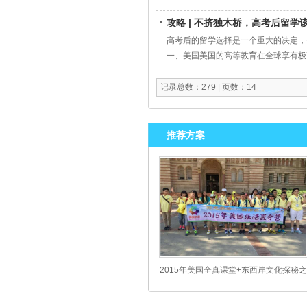
攻略 | 不挤独木桥，高考后留学
高考后的留学选择是一个重大的决定，
一、美国美国的高等教育在全球享有极
需要SAT或ACT的成绩，以及托福
网络。留学方案推荐:【高考成绩直申】用
记录总数：279 | 页数：14
间:9-11月/2-6月入学时间
推荐方案
2015年美国全真课堂+东西岸文化探秘之
旅