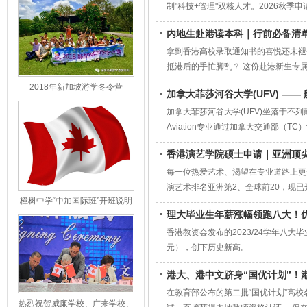
制"科技+管理"双核人才。2026秋季申
内地生赴港读本科｜行前必备清
拿到香港高校录取通知书的喜悦还未褪
抵港后的手忙脚乱？ 这份赴港新生专
活。
2018年新加坡游学冬令营
加拿大菲莎河谷大学(UFV) ——
加拿大菲莎河谷大学(UFV)坐落于不
Aviation专业通过加拿大交通部（
(CPL) 2024年被《加拿大航空杂志
香港演艺学院硕士申请｜亚洲顶
每一位热爱艺术、渴望在专业道路上更进
演艺术排名亚洲第2、全球前20，现
樟树中学“中加国际班”开班说明
理大毕业生年薪涨幅领跑八大！
会
香港教资会发布的2023/24学年八
元），创下历史新高。
港大、港中文跻身“国优计划”！
在教育部公布的第二批“国优计划”高
热烈祝贺威廉学校、广来学校、