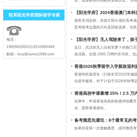
试，直接获得内地教师资格认证。 但在
阳光学府三方合作签约授牌仪式
成功举行！！！
【阳光学府】2024香港澳门本
联系阳光学府国际留学专家
据有关消息称，全国大部分省区高考成
思考报考志愿的方向及院校选择，当然
步。尤其是面试一环，更是中国学生的
【阳光学府】无人驾驶来了，孩
电话：
同学懂读懂写，却不能说。所以面试这
19926829501/13510895489
近日，武汉的无人出租车萝卜快跑已完
邮箱：lucy@sunny1998.com
条活路。全国 2000 万网约车司机
解“孩子往哪里学，未来才不会像司机一
香港2026秋季留学入学新政迎
香港特区政府在《行政长官2025年
化留学服务。对于计划于2026年秋
条件。
香港高校申请暴增 25%！2.5 
近两年，申请香港高校的热度持续攀升
业，获取香港身份。
备考雅思先避坑：8个最常见的
如果你是第一次接触雅思，或对雅思考