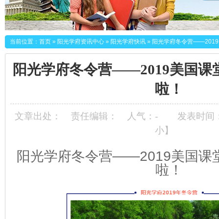
当前位置：
首页
»
阳光学府资讯中心
»
阳光学府快讯
»
阳光学府冬令营——201
阳光学府冬令营——2019美国
啦！
文章出处：
责任编辑：
人气：
-
发表时间：20
小
】
阳光学府冬令营——2019美国
啦！