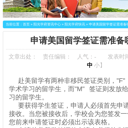
当前位置：
首页
»
阳光学府资讯中心
»
阳光学府快讯
»
申请美国留学签证需准备
申请美国留学签证需准备
文章出处：
责任编辑：
人气：
-
发表时间：
中
小
】
赴美留学有两种非移民签证类别，"F"
学术学习的留学生，而"M" 签证则发放
习的留学生。
要获得学生签证，申请人必须首先申请
接收。当您被接收后，学校会为您签发一份I-
您前来申请签证时必须出示该表格。