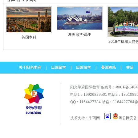
澳洲留学-高中
英国本科
2016年机器人特
文化探秘之
关于阳光学府
|
出国留学
|
出国游学
|
美国移民
|
签证
阳光学府国际教育 备案号：
粤ICP备1404
电话1：19926829501 电话2：1351
QQ：1164427784 邮箱：1164427784@
技术支持：
牛商网
粤公网安备 4